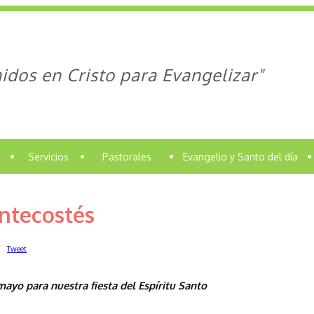
idos en Cristo para Evangelizar"
•
Servicios
•
Pastorales
•
Evangelio y Santo del día
•
ntecostés
Tweet
ayo para nuestra fiesta del Espíritu Santo