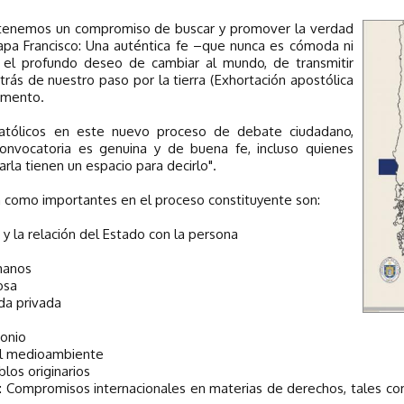
 tenemos un compromiso de buscar y promover la verdad
apa Francisco: Una auténtica fe –que nunca es cómoda ni
ca el profundo deseo de cambiar al mundo, de transmitir
trás de nuestro paso por la tierra (Exhortación apostólica
cumento.
atólicos en este nuevo proceso de debate ciudadano,
onvocatoria es genuina y de buena fe, incluso quienes
rla tienen un espacio para decirlo".
 como importantes en el proceso constituyente son:
y la relación del Estado con la persona
manos
osa
ida privada
monio
del medioambiente
los originarios
o: Compromisos internacionales en materias de derechos, tales c