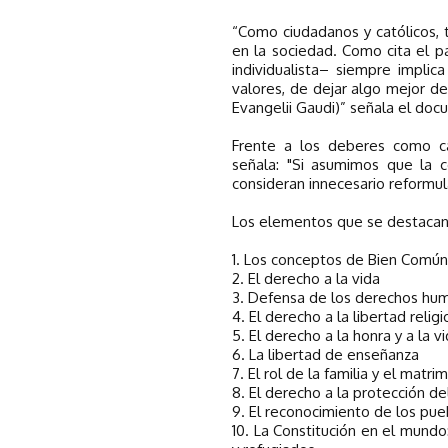
“Como ciudadanos y católicos,
en la sociedad. Como cita el p
individualista– siempre impli
valores, de dejar algo mejor de
Evangelii Gaudi)” señala el do
Frente a los deberes como c
señala: "Si asumimos que la c
consideran innecesario reformula
Los elementos que se destacan
1. Los conceptos de Bien Común 
2. El derecho a la vida
3. Defensa de los derechos hu
4. El derecho a la libertad religi
5. El derecho a la honra y a la v
6. La libertad de enseñanza
7. El rol de la familia y el matri
8. El derecho a la protección 
9. El reconocimiento de los pueb
10. La Constitución en el mund