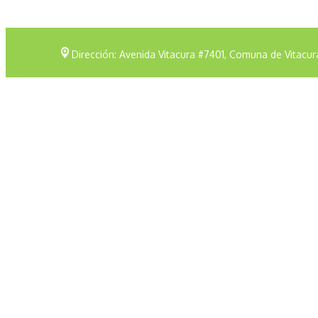
Dirección: Avenida Vitacura #7401, Comuna de Vitacur