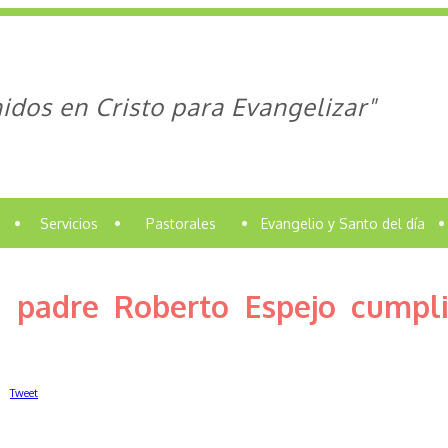
idos en Cristo para Evangelizar"
•
Servicios
•
Pastorales
•
Evangelio y Santo del día
•
l padre Roberto Espejo cumpl
Tweet