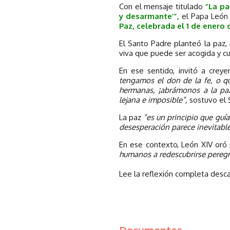
Con el mensaje titulado
“La pa
y desarmante’”,
el Papa León
Paz, celebrada el 1 de enero 
El Santo Padre planteó la paz,
viva que puede ser acogida y cu
En ese sentido, invitó a crey
tengamos el don de la fe, o q
hermanas, ¡abrámonos a la paz
lejana e imposible”,
sostuvo el 
La paz
“es un principio que guí
desesperación parece inevitabl
En ese contexto, León XIV oró
humanos a redescubrirse peregr
Lee la reflexión completa desca