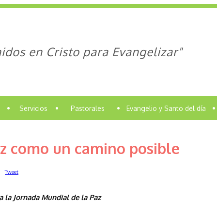
idos en Cristo para Evangelizar"
•
Servicios
•
Pastorales
•
Evangelio y Santo del día
•
az como un camino posible
Tweet
 la Jornada Mundial de la Paz