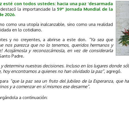
z esté con todos ustedes: hacia una paz ‘desarmada
 destacó la importanciade la
59° Jornada Mundial de la
de 2026.
 no como una utopía inalcanzable, sino como una realidad
idada en lo cotidiano.
entes y no creyentes, a abrirse a este don.
“Ya sea que
ue nos parezca que no lo tenemos, queridos hermanos y
! Acojámosla y reconozcámosla, en vez de considerarla
Santo Padre.
a y determina nuestras decisiones. Incluso en los lugares donde 
e, hoy encontramos a quienes no han olvidado la paz”,
agregó.
 para
“que la paz sea un fruto del Jubileo de la Esperanza, que h
inos y a comenzar en sí mismos ese desarme”.
rgándola a continuación: