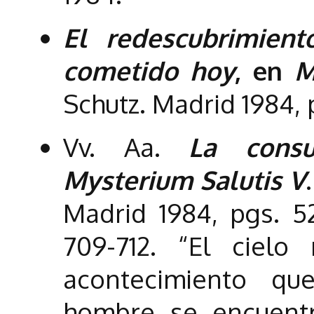
El redescubrimien
cometido hoy
, en
M
Schutz. Madrid 1984, 
Vv. Aa.
La consu
Mysterium Salutis V
.
Madrid 1984, pgs. 5
709-712. “El ciel
acontecimiento qu
hombre se encuent