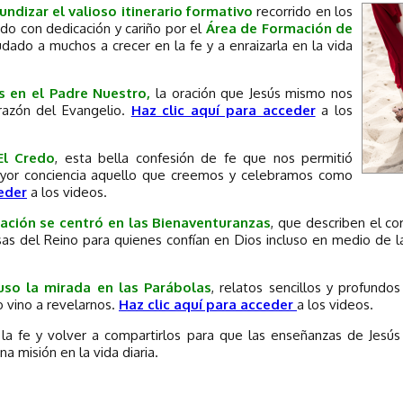
undizar el valioso itinerario formativo
recorrido en los
do con dedicación y cariño por el
Área de Formación de
udado a muchos a crecer en la fe y a enraizarla en la vida
 en el Padre Nuestro,
la oración que Jesús mismo nos
razón del Evangelio.
Haz clic aquí para acceder
a los
El Credo
, esta bella confesión de fe que nos permitió
yor conciencia aquello que creemos y celebramos como
ceder
a los videos.
mación se centró en las Bienaventuranzas
, que describen el co
sas del Reino para quienes confían en Dios incluso en medio de la
puso la mirada en las Parábolas
, relatos sencillos y profundo
o vino a revelarnos.
Haz clic aquí para acceder
a los videos.
 la fe y volver a compartirlos para que las enseñanzas de Jesú
a misión en la vida diaria.