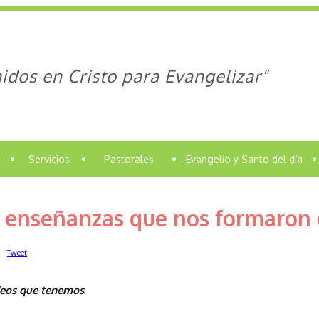
idos en Cristo para Evangelizar"
•
Servicios
•
Pastorales
•
Evangelio y Santo del día
•
 enseñanzas que nos formaron e
Tweet
deos que tenemos