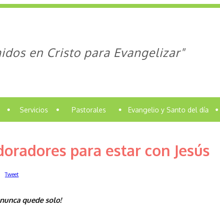
idos en Cristo para Evangelizar"
•
Servicios
•
Pastorales
•
Evangelio y Santo del día
•
oradores para estar con Jesús
Tweet
nunca quede solo!