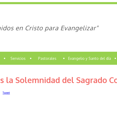
idos en Cristo para Evangelizar"
•
Servicios
•
Pastorales
•
Evangelio y Santo del día
•
 la Solemnidad del Sagrado Co
Tweet