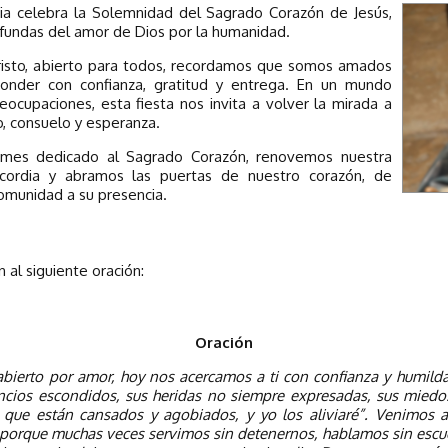
esia celebra la Solemnidad del Sagrado Corazón de Jesús,
fundas del amor de Dios por la humanidad.
risto, abierto para todos, recordamos que somos amados
onder con confianza, gratitud y entrega. En un mundo
eocupaciones, esta fiesta nos invita a volver la mirada a
o, consuelo y esperanza.
 mes dedicado al Sagrado Corazón, renovemos nuestra
ricordia y abramos las puertas de nuestro corazón, de
comunidad a su presencia.
 al siguiente oración:
Oración
bierto por amor, hoy nos acercamos a ti con confianza y humild
ncios escondidos, sus heridas no siempre expresadas, sus miedo
 que están cansados y agobiados, y yo los aliviaré”. Venimos a
porque muchas veces servimos sin detenernos, hablamos sin escuc