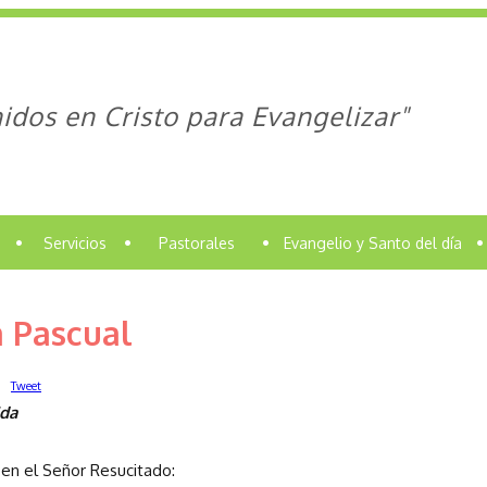
idos en Cristo para Evangelizar"
•
Servicios
•
Pastorales
•
Evangelio y Santo del día
•
 Pascual
Tweet
ida
en el Señor Resucitado: