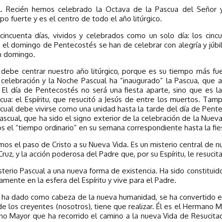
l. Recién hemos celebrado la Octava de la Pascua del Señor 
o fuerte y es el centro de todo el año litúrgico.
incuenta días, vividos y celebrados como un solo día: los cinc
el domingo de Pentecostés se han de celebrar con alegría y júbilo
an domingo.
 debe centrar nuestro año litúrgico, porque es su tiempo más fuer
celebración y la Noche Pascual ha “inaugurado” la Pascua, que 
 El día de Pentecostés no será una fiesta aparte, sino que es l
ua: el Espíritu, que resucitó a Jesús de entre los muertos. Tamp
cual debe vivirse como una unidad hasta la tarde del día de Pentec
pascual, que ha sido el signo exterior de la celebración de la Nueva
l “tiempo ordinario” en su semana correspondiente hasta la fies
os el paso de Cristo a su Nueva Vida. Es un misterio central de nu
Cruz, y la acción poderosa del Padre que, por su Espíritu, le resuci
sterio Pascual a una nueva forma de existencia. Ha sido constitui
vamente en la esfera del Espíritu y vive para el Padre.
o ha dado como cabeza de la nueva humanidad, se ha convertido e
de los creyentes (nosotros), tiene que realizar. Él es el Hermano 
ano Mayor que ha recorrido el camino a la nueva Vida de Resucitad