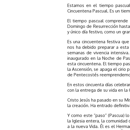
Estamos en el tiempo pascua
Cincuentena Pascual. Es un tiemp
El tiempo pascual comprende c
Domingo de Resurrección hasta 
y único día festivo, como un gr
Es una cincuentena festiva que
nos ha debido preparar a esta 
semanas de vivencia intensiva.
inaugurado en la Noche de Pasc
esta cincuentena. El tiempo pas
la Ascensión, se apaga el cirio 
de Pentecostés reemprendemos e
En estos cincuenta días celebram
con la entrega de su vida en la 
Cristo Jesús ha pasado en su Mi
la creación. Ha entrado definiti
Y como este “paso” (Pascua) l
la Iglesia entera, la comunidad 
a la nueva Vida. Él es el Herm