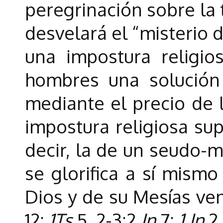
peregrinación sobre la t
desvelará el “misterio 
una impostura religio
hombres una solución
mediante el precio de l
impostura religiosa sup
decir, la de un seudo-
se glorifica a sí mism
Dios y de su Mesías ven
12;
1Ts
5, 2-3;2
Jn
7;
1 Jn
2,