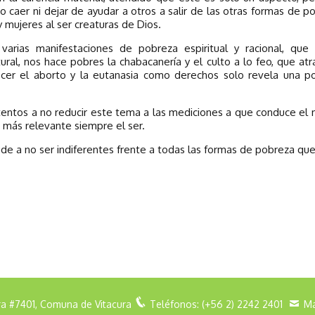
caer ni dejar de ayudar a otros a salir de las otras formas de 
 mujeres al ser creaturas de Dios.
varias manifestaciones de pobreza espiritual y racional, qu
tural, nos hace pobres la chabacanería y el culto a lo feo, que 
ocer el aborto y la eutanasia como derechos solo revela una po
tentos a no reducir este tema a las mediciones a que conduce el m
s más relevante siempre el ser.
de a no ser indiferentes frente a todas las formas de pobreza que
ura #7401, Comuna de Vitacura
Teléfonos: (+56 2) 2242 2401
Ma