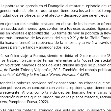
la pobreza se aprecia en el Evangelio al relatar el episodio del «
ndigencia material, ofrece todo lo que tiene para los actos del temp
cantidad que se ofrece, sino el afecto y desapego que se entregan 
buen ejemplo del sentido cristiano en el uso de los bienes lo ofre
ran caudal patrimonial, que, conforme a los usos actuales, figurarí
s en revistas especializadas. Su forma de vivir la pobreza la llev
no más llamativo de las damas del siglo XIX y de la “Belle Époque”,
 Juana entendió la relevancia de la limosna y la vivió a través de
hogares para huérfanos y abandonados, etc.
ría su único viaje a Europa, siendo recibida el 9 de marzo de 18
a, se trataron únicamente temas referentes a la
“cuestión socia
um Novarum
. Mayores datos de esta chilena insigne se pueden ob
za
, de David Toledo, Valparaíso, 2013. También del trabajo public
munista” (1848) y la Encíclica “Rerum Novarum” (1891)
.
tender la pobreza conviene reflexionar sobre los criterios que se
sión pobreza es un concepto con varias acepciones, que tienen co
 relevante. Ahora, como la vida del ser humano tiene varias fac
condición humana que se puede dar en los planos material, racional 
mano
, Pamplona: Eunsa, 2022).
 la carencia material, atendido que este es solo un aspecto, pe