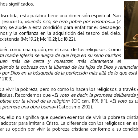
os significados.
discutida, esta palabra tiene una dimensión espiritual. San
Jesucristo, «
siendo rico, se hizo pobre por vosotros…
» (2
 dato, se alude a esta condición para enfatizar el desapego
os y la confianza en la adquisición del tesoro del cielo,
istencia (Mt 19,21; Mc 10,21; Lc 18,22).
ién como una opción, en el caso de los religiosos. Como
ta madre Iglesia se alegra de que haya en su seno muchos
guen más de cerca y muestran más claramente el
iendo la pobreza con la libertad de los hijos de Dios y renuncian
 por Dios en la búsqueda de la perfección más allá de lo que est
 2103).
 a vivir la pobreza, pero no como lo hacen los religiosos, a través
dicales. Recordemos que «
El voto, es decir, la promesa deliberada 
irse por la virtud de la religión
» (CIC can. 1191, § 1). «
El voto es u
le promete una obra buena
» (Catecismo 2102).
s, ello no significa que queden exentos de vivir la pobreza cristi
e adoptar para imitar a Cristo. La diferencia con los religiosos en 
ar su opción por vivir la pobreza cristiana conforme a su condi