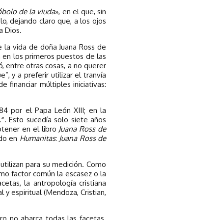
óbolo de la viuda
», en el que, sin
lo, dejando claro que, a los ojos
a Dios.
ce la vida de doña Juana Ross de
a en los primeros puestos de las
ó, entre otras cosas, a no querer
 y a preferir utilizar el tranvía
 financiar múltiples iniciativas:
84 por el Papa León XIII; en la
l”
. Esto sucedía solo siete años
tener en el libro
Juana Ross de
ado en
Humanitas
:
Juana Ross de
 utilizan para su medición. Como
mo factor común la escasez o la
etas, la antropología cristiana
y espiritual (Mendoza, Cristian,
ro no abarca todas las facetas.