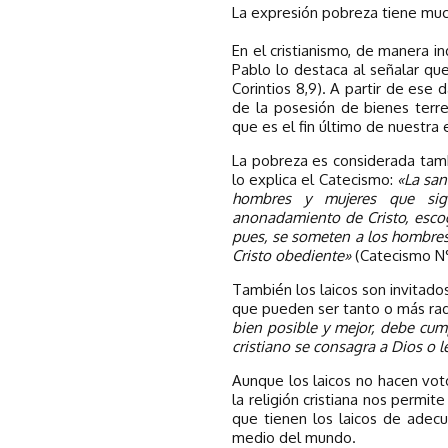
La expresión pobreza tiene much
En el cristianismo, de manera in
Pablo lo destaca al señalar que 
Corintios 8,9). A partir de ese
de la posesión de bienes terren
que es el fin último de nuestra ex
La pobreza es considerada tamb
lo explica el Catecismo:
«La san
hombres y mujeres que si
anonadamiento de Cristo, escog
pues, se someten a los hombres
Cristo obediente»
(Catecismo N°
También los laicos son invitados
que pueden ser tanto o más ra
bien posible y mejor, debe cumpl
cristiano se consagra a Dios o 
Aunque los laicos no hacen voto
la religión cristiana nos permit
que tienen los laicos de adecu
medio del mundo.