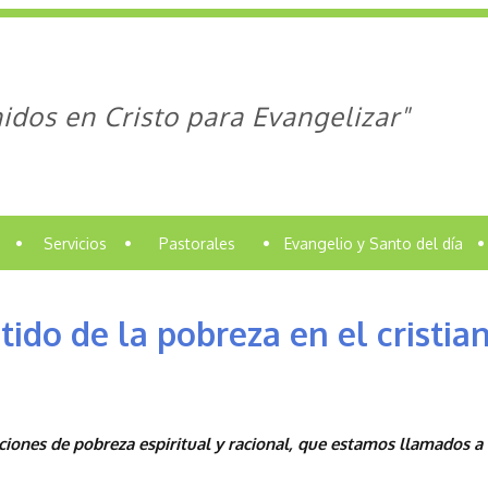
idos en Cristo para Evangelizar"
•
Servicios
•
Pastorales
•
Evangelio y Santo del día
•
tido de la pobreza en el cristi
iones de pobreza espiritual y racional, que estamos llamados a