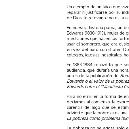
Un ejemplo de un laico que vive 
reparar ni justificarse por su i
de Dios, lo relevante no es la 
En nuestra historia patria, un 
Edwards (1830-1913), mujer de g
mediciones que hacen las fortuna
usar el sombrero, que era el sig
en vez del auto con chofer. Doña
colegios, iglesias, hospitales, 
En 1883-1884 realizó lo que se
audiencia, que duraría una hor
antes de la publicación de
Rer
Edwards o el valor de la pobre
Edwards entre el “Manifiesto Co
Para no errar en la forma de en
decíamos al comienzo, la expre
carencia de algo que se estima
advierte que la pobreza es una 
La pobreza como problema hu
La pobreza no se agota solo en