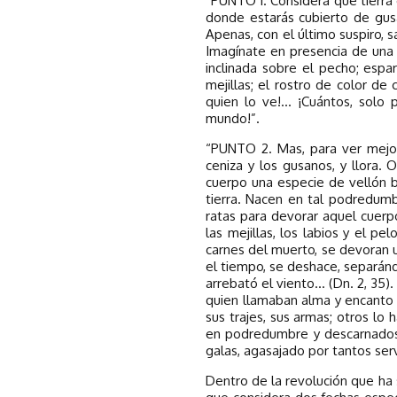
“PUNTO 1. Considera que tierra e
donde estarás cubierto de gusan
Apenas, con el último suspiro, sa
Imagínate en presencia de una 
inclinada sobre el pecho; espa
mejillas; el rostro de color de
quien lo ve!... ¡Cuántos, so
mundo!”.
“PUNTO 2. Mas, para ver mejor
ceniza y los gusanos, y llora
cuerpo una especie de vellón b
tierra. Nacen en tal podredumb
ratas para devorar aquel cuerp
las mejillas, los labios y el p
carnes del muerto, se devoran 
el tiempo, se deshace, separán
arrebató el viento... (Dn. 2, 35
quien llamaban alma y encanto d
sus trajes, sus armas; otros lo
en podredumbre y descarnados 
galas, agasajado por tantos ser
Dentro de la revolución que ha s