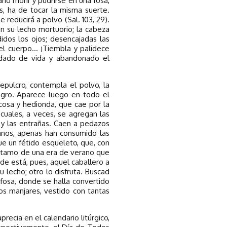
rio morir y pudrirse en una fosa,
os, ha de tocar la misma suerte.
e reducirá a polvo (Sal. 103, 29).
n su lecho mortuorio; la cabeza
idos los ojos; desencajadas las
el cuerpo... ¡Tiembla y palidece
udado de vida y abandonado el
pulcro, contempla el polvo, la
egro. Aparece luego en todo el
cosa y hedionda, que cae por la
cuales, a veces, se agregan las
 y las entrañas. Caen a pedazos
usanos, apenas han consumido las
e un fétido esqueleto, que, con
a tamo de una era de verano que
nde está, pues, aquel caballero a
 lecho; otro lo disfruta. Buscad
 fosa, donde se halla convertido
s manjares, vestido con tantas
recia en el calendario litúrgico,