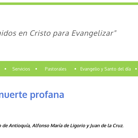
idos en Cristo para Evangelizar"
•
Servicios
•
Pastorales
•
Evangelio y Santo del día
•
muerte profana
 de Antioquía, Alfonso María de Ligorio y Juan de la Cruz.