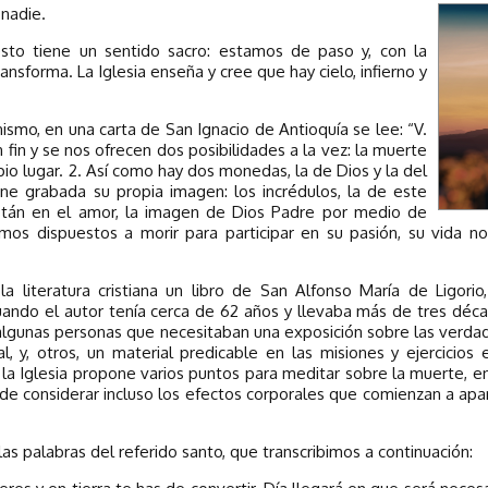
 nadie.
 esto tiene un sentido sacro: estamos de paso y, con la
ansforma. La Iglesia enseña y cree que hay cielo, infierno y
nismo, en una carta de San Ignacio de Antioquía se lee: “V.
 fin y se nos ofrecen dos posibilidades a la vez: la muerte
opio lugar. 2. Así como hay dos monedas, la de Dios y la del
ne grabada su propia imagen: los incrédulos, la de este
stán en el amor, la imagen de Dios Padre por medio de
amos dispuestos a morir para participar en su pasión, su vida n
a literatura cristiana un libro de San Alfonso María de Ligorio
uando el autor tenía cerca de 62 años y llevaba más de tres déc
 algunas personas que necesitaban una exposición sobre las verda
al, y, otros, un material predicable en las misiones y ejercicios
la Iglesia propone varios puntos para meditar sobre la muerte, e
e de considerar incluso los efectos corporales que comienzan a apa
as palabras del referido santo, que transcribimos a continuación: