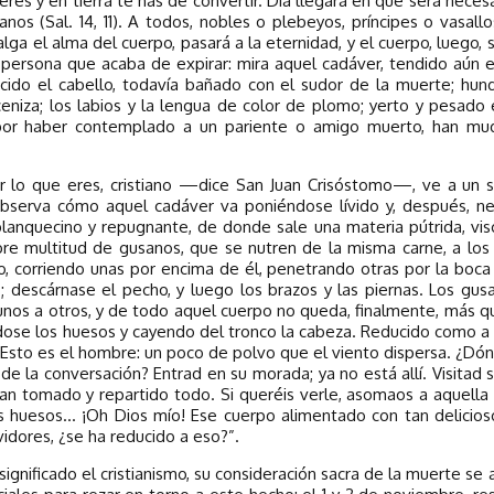
res y en tierra te has de convertir. Día llegará en que será necesa
os (Sal. 14, 11). A todos, nobles o plebeyos, príncipes o vasall
lga el alma del cuerpo, pasará a la eternidad, y el cuerpo, luego, s
persona que acaba de expirar: mira aquel cadáver, tendido aún e
rcido el cabello, todavía bañado con el sudor de la muerte; hund
 ceniza; los labios y la lengua de color de plomo; yerto y pesado 
lo por haber contemplado a un pariente o amigo muerto, han m
 lo que eres, cristiano —dice San Juan Crisóstomo—, ve a un se
. Observa cómo aquel cadáver va poniéndose lívido y, después, n
lanquecino y repugnante, de donde sale una materia pútrida, vis
re multitud de gusanos, que se nutren de la misma carne, a los 
o, corriendo unas por encima de él, penetrando otras por la boca
elo; descárnase el pecho, y luego los brazos y las piernas. Los g
unos a otros, y de todo aquel cuerpo no queda, finalmente, más qu
dose los huesos y cayendo del tronco la cabeza. Reducido como 
). Esto es el hombre: un poco de polvo que el viento dispersa. ¿Dó
e la conversación? Entrad en su morada; ya no está allí. Visitad su
 han tomado y repartido todo. Si queréis verle, asomaos a aquella
huesos... ¡Oh Dios mío! Ese cuerpo alimentado con tan delicioso
vidores, ¿se ha reducido a eso?”.
ignificado el cristianismo, su consideración sacra de la muerte se ap