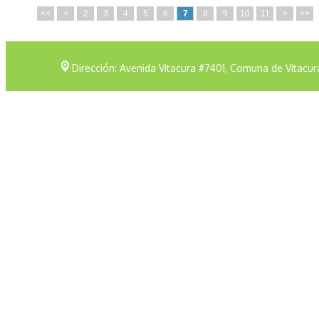
<<
<
2
3
4
5
6
7
8
9
10
11
>
>>
Dirección: Avenida Vitacura #7401, Comuna de Vitacur