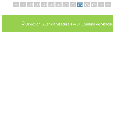
<<
<
165
166
167
168
169
170
171
172
173
174
>
>>
Dirección: Avenida Vitacura #7401, Comuna de Vitacur