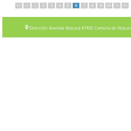
<<
<
1
2
3
4
5
6
7
8
9
10
>
>>
Dirección: Avenida Vitacura #7401, Comuna de Vitacur