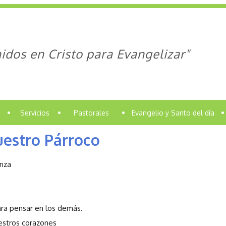
idos en Cristo para Evangelizar"
•
Servicios
•
Pastorales
•
Evangelio y Santo del día
•
estro Párroco
anza
ara pensar en los demás.
estros corazones